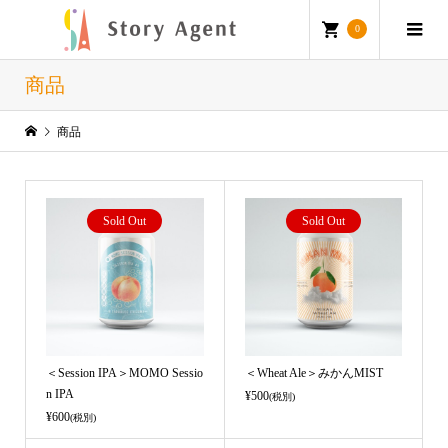
0
商品
商品
Sold Out
Sold Out
＜Session IPA＞MOMO Sessio
＜Wheat Ale＞みかんMIST
n IPA
¥500
(税別)
¥600
(税別)