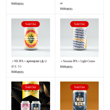
ur
¥600
(税別)
¥600
(税別)
Sold Out
Sold Out
＜NE IPA＞សូមអរគុណ (あり
＜Session IPA＞Light Cruise
がとう)
¥600
(税別)
¥680
(税別)
Sold Out
Sold Out