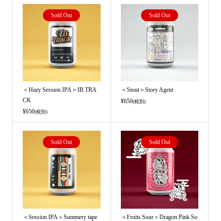
Sold Out
Sold Out
＜Hazy Session IPA＞IB TRA
＜Stout＞Story Agent
CK
¥650
(税別)
¥650
(税別)
Sold Out
Sold Out
＜Session IPA＞Summery tape
＜Fruits Sour＞Dragon Pink So