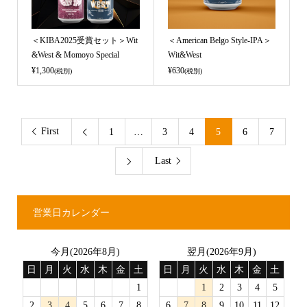
＜KIBA2025受賞セット＞Wit
＜American Belgo Style-IPA＞
&West & Momoyo Special
Wit&West
¥1,300
¥630
(税別)
(税別)
First
1
…
3
4
5
6
7

Last

営業日カレンダー
今月(2026年8月)
翌月(2026年9月)
日
月
火
水
木
金
土
日
月
火
水
木
金
土
1
1
2
3
4
5
2
3
4
5
6
7
8
6
7
8
9
10
11
12