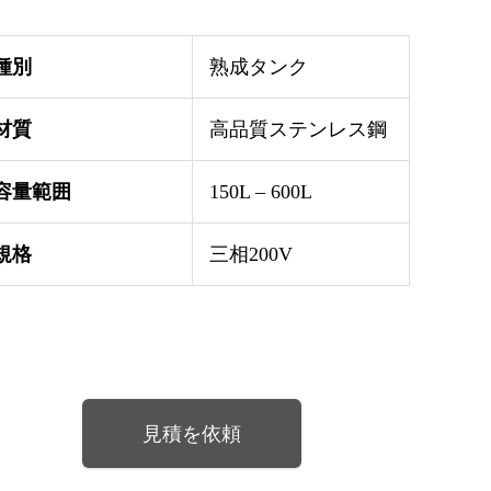
種別
熟成タンク
材質
高品質ステンレス鋼
容量範囲
150L – 600L
規格
三相200V
見積を依頼