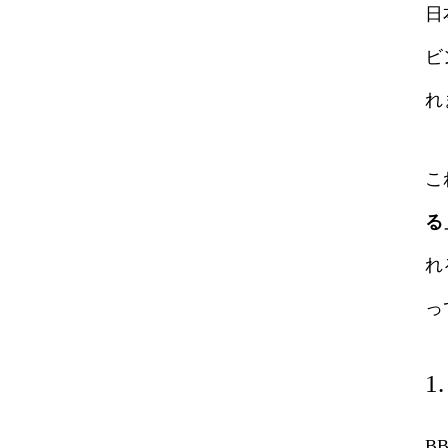
日
ビ
れ
こ
る
れ
っ
1
B