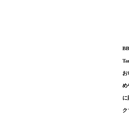
BB
T
お
め
に
ク