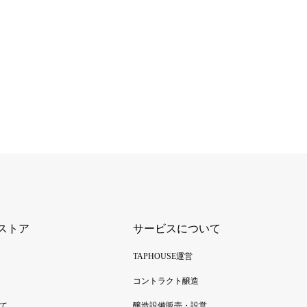
ストア
サービスについて
TAPHOUSE運営
コントラクト醸造
て
醸造設備販売・設営