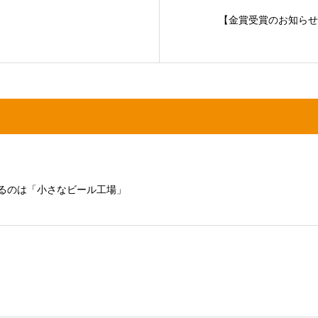
【金賞受賞のお知らせ｜K
するのは「小さなビール工場」
】